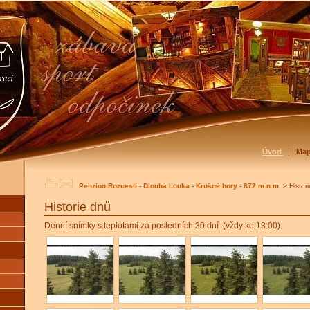
Úvod
|
Ma
Penzion Rozcestí - Dlouhá Louka - Krušné hory - 872 m.n.m.
> Histor
Historie dnů
Denní snímky s teplotami za posledních 30 dní (vždy ke 13:00).