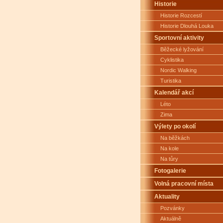
Historie
Historie Rozcestí
Historie Dlouhá Louka
Sportovní aktivity
Běžecké lyžování
Cyklistika
Nordic Walking
Turistika
Kalendář akcí
Léto
Zima
Výlety po okolí
Na běžkách
Na kole
Na tůry
Fotogalerie
Volná pracovní místa
Aktuality
Pozvánky
Aktuálně