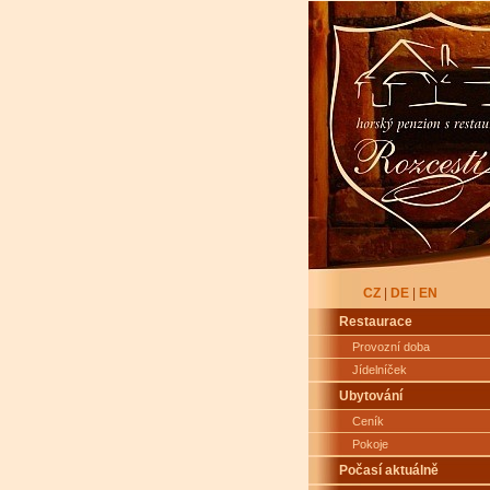
CZ
|
DE
|
EN
Restaurace
Provozní doba
Jídelníček
Ubytování
Ceník
Pokoje
Počasí aktuálně