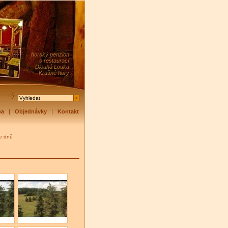
horský penzion
s restaurací
Dlouhá Louka
Krušné hory
pa
|
Objednávky
|
Kontakt
ie dnů